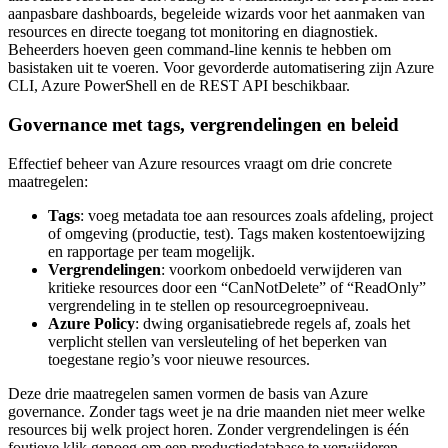
aanpasbare dashboards, begeleide wizards voor het aanmaken van
resources en directe toegang tot monitoring en diagnostiek.
Beheerders hoeven geen command-line kennis te hebben om
basistaken uit te voeren. Voor gevorderde automatisering zijn Azure
CLI, Azure PowerShell en de REST API beschikbaar.
Governance met tags, vergrendelingen en beleid
Effectief beheer van Azure resources vraagt om drie concrete
maatregelen:
Tags
: voeg metadata toe aan resources zoals afdeling, project
of omgeving (productie, test). Tags maken kostentoewijzing
en rapportage per team mogelijk.
Vergrendelingen
: voorkom onbedoeld verwijderen van
kritieke resources door een “CanNotDelete” of “ReadOnly”
vergrendeling in te stellen op resourcegroepniveau.
Azure Policy
: dwing organisatiebrede regels af, zoals het
verplicht stellen van versleuteling of het beperken van
toegestane regio’s voor nieuwe resources.
Deze drie maatregelen samen vormen de basis van Azure
governance. Zonder tags weet je na drie maanden niet meer welke
resources bij welk project horen. Zonder vergrendelingen is één
foutieve klik genoeg om een productiedatabase te verwijderen.