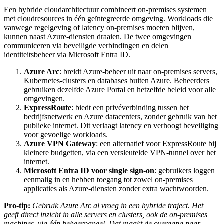
Een hybride cloudarchitectuur combineert on-premises systemen
met cloudresources in één geïntegreerde omgeving. Workloads die
vanwege regelgeving of latency on-premises moeten blijven,
kunnen naast Azure-diensten draaien. De twee omgevingen
communiceren via beveiligde verbindingen en delen
identiteitsbeheer via Microsoft Entra ID.
Azure Arc
: breidt Azure-beheer uit naar on-premises servers,
Kubernetes-clusters en databases buiten Azure. Beheerders
gebruiken dezelfde Azure Portal en hetzelfde beleid voor alle
omgevingen.
ExpressRoute
: biedt een privéverbinding tussen het
bedrijfsnetwerk en Azure datacenters, zonder gebruik van het
publieke internet. Dit verlaagt latency en verhoogt beveiliging
voor gevoelige workloads.
Azure VPN Gateway
: een alternatief voor ExpressRoute bij
kleinere budgetten, via een versleutelde VPN-tunnel over het
internet.
Microsoft Entra ID voor single sign-on
: gebruikers loggen
eenmalig in en hebben toegang tot zowel on-premises
applicaties als Azure-diensten zonder extra wachtwoorden.
Pro-tip:
Gebruik Azure Arc al vroeg in een hybride traject. Het
geeft direct inzicht in alle servers en clusters, ook de on-premises
machines, via één beheerpaneel. Dat maakt de overgang naar