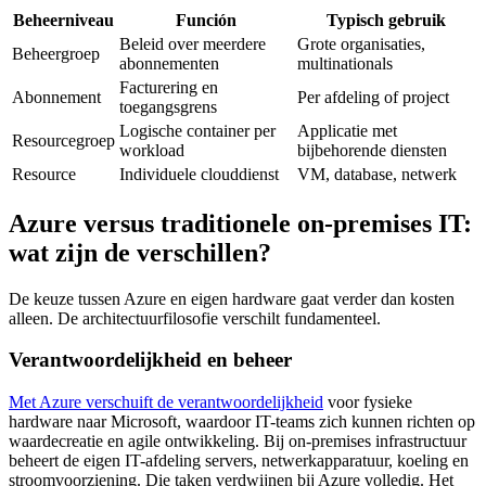
Beheerniveau
Función
Typisch gebruik
Beleid over meerdere
Grote organisaties,
Beheergroep
abonnementen
multinationals
Facturering en
Abonnement
Per afdeling of project
toegangsgrens
Logische container per
Applicatie met
Resourcegroep
workload
bijbehorende diensten
Resource
Individuele clouddienst
VM, database, netwerk
Azure versus traditionele on-premises IT:
wat zijn de verschillen?
De keuze tussen Azure en eigen hardware gaat verder dan kosten
alleen. De architectuurfilosofie verschilt fundamenteel.
Verantwoordelijkheid en beheer
Met Azure verschuift de verantwoordelijkheid
voor fysieke
hardware naar Microsoft, waardoor IT-teams zich kunnen richten op
waardecreatie en agile ontwikkeling. Bij on-premises infrastructuur
beheert de eigen IT-afdeling servers, netwerkapparatuur, koeling en
stroomvoorziening. Die taken verdwijnen bij Azure volledig. Het