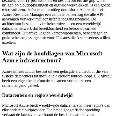
bezitten. Voor IT-professionals en besluitvormers die grip willen
krijgen op cloudoplossingen en digitale werkplekken, is een goede
microsoft azure infrastructuur uitleg onmisbaar. Azure biedt via
Azure Resource Manager een centrale beheerlaag die alle API-
aanvragen verwerkt met consistente toegangscontrole. De
architectuur bestaat uit vier beheerniveaus en een wereldwijd
datacenternetwerk dat bereikbaarheid en betrouwbaarheid
combineert. Dit artikel legt de kerncomponenten, beheerlagen en
praktische toepassingen uit voor IT-teams die Azure serieus willen
inzetten.
Wat zijn de hoofdlagen van Microsoft
Azure infrastructuur?
Azure infrastructuur bestaat uit een gelaagde architectuur die van
fysieke datacenters tot individuele cloudresources loopt. Elk niveau
heeft een eigen beheerfunctie en samen vormen ze een
samenhangend geheel.
Datacenters en regio’s wereldwijd
Microsoft Azure biedt wereldwijde datacenters in meer regio’s dan
elke andere cloudprovider. Die brede geografische spreiding
verlaagt de latency en verhoogt de beschikbaarheid voor