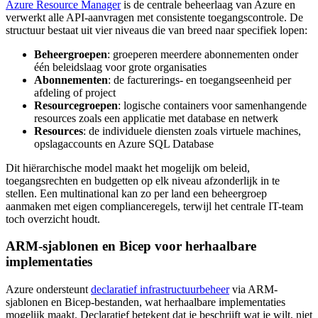
Azure Resource Manager
is de centrale beheerlaag van Azure en
verwerkt alle API-aanvragen met consistente toegangscontrole. De
structuur bestaat uit vier niveaus die van breed naar specifiek lopen:
Beheergroepen
: groeperen meerdere abonnementen onder
één beleidslaag voor grote organisaties
Abonnementen
: de facturerings- en toegangseenheid per
afdeling of project
Resourcegroepen
: logische containers voor samenhangende
resources zoals een applicatie met database en netwerk
Resources
: de individuele diensten zoals virtuele machines,
opslagaccounts en Azure SQL Database
Dit hiërarchische model maakt het mogelijk om beleid,
toegangsrechten en budgetten op elk niveau afzonderlijk in te
stellen. Een multinational kan zo per land een beheergroep
aanmaken met eigen complianceregels, terwijl het centrale IT-team
toch overzicht houdt.
ARM-sjablonen en Bicep voor herhaalbare
implementaties
Azure ondersteunt
declaratief infrastructuurbeheer
via ARM-
sjablonen en Bicep-bestanden, wat herhaalbare implementaties
mogelijk maakt. Declaratief betekent dat je beschrijft wat je wilt, niet