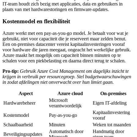
IT-team houdt zich bezig met applicaties, data en gebruikers in
plaats van met hardwarestoringen en firmware-updates.
Kostenmodel en flexibiliteit
Azure werkt met een pay-as-you-go model. Je betaalt voor wat je
gebruikt, niet voor capaciteit die je reserveert maar zelden benut.
Een on-premises datacenter vereist kapitaalinvesteringen vooraf
voor hardware die jaren meegaat, ongeacht het werkelijke gebruik.
Azure maakt het mogelijk om capaciteit binnen minuten op te
schalen voor een piekbelasting en daarna direct terug te schalen.
Pro-tip:
Gebruik Azure Cost Management om dagelijks inzicht te
krijgen in verbruik per resourcegroep. Stel budgetwaarschuwingen
in zodat afdelingen niet onverwacht over hun limiet gaan.
Aspect
Azure cloud
On-premises
Microsoft
Hardwarebeheer
Eigen IT-afdeling
verantwoordelijk
Kapitaalinvestering
Kostenmodel
Pay-as-you-go
vooraf
Schaalbaarheid
Minuten
Weken tot maanden
Automatisch door
Handmatig door
Beveiligingsupdates
Microsoft
eigen team