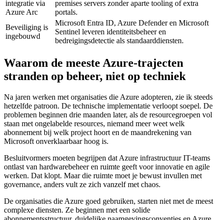
integratie via
premises servers zonder aparte tooling of extra
Azure Arc
portals.
Microsoft Entra ID, Azure Defender en Microsoft
Beveiliging is
Sentinel leveren identiteitsbeheer en
ingebouwd
bedreigingsdetectie als standaarddiensten.
Waarom de meeste Azure-trajecten
stranden op beheer, niet op techniek
Na jaren werken met organisaties die Azure adopteren, zie ik steeds
hetzelfde patroon. De technische implementatie verloopt soepel. De
problemen beginnen drie maanden later, als de resourcegroepen vol
staan met ongelabelde resources, niemand meer weet welk
abonnement bij welk project hoort en de maandrekening van
Microsoft onverklaarbaar hoog is.
Besluitvormers moeten begrijpen dat Azure infrastructuur IT-teams
ontlast van hardwarebeheer en ruimte geeft voor innovatie en agile
werken. Dat klopt. Maar die ruimte moet je bewust invullen met
governance, anders vult ze zich vanzelf met chaos.
De organisaties die Azure goed gebruiken, starten niet met de meest
complexe diensten. Ze beginnen met een solide
abonnementsstructuur, duidelijke naamgevingsconventies en Azure