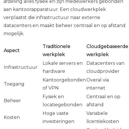
afdeling alles fysiek en zijn medewerkers gebonden
aan kantoorapparatuur. Een cloudwerkplek
verplaatst die infrastructuur naar externe
datacenters en maakt beheer centraal en op afstand
mogelijk.
Traditionele
Cloudgebaseerde
Aspect
werkplek
werkplek
Lokale servers en
Datacenters van
Infrastructuur
hardware
cloudprovider
Kantoorgebonden
Overal via
Toegang
of VPN
internet
Fysiek en
Centraal en op
Beheer
locatiegebonden
afstand
Hoge vaste
Variabele
Kosten
investeringen
licentiekosten