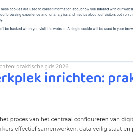
These cookies are used to collect information about how you interact with our webs
our browsing experience and for analytics and metrics about our visitors both on th
y.
ón
Servicios
Servicio de asistencia
Acerca de ITYM
on’t be tracked when you visit this website. A single cookie will be used in your b
chten: praktische gids 2026
rkplek inrichten: pra
 het proces van het centraal configureren van di
s effectief samenwerken, data veilig staat en pr