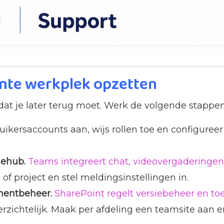
ënte werkplek opzetten
t je later terug moet. Werk de volgende stappen 
kersaccounts aan, wijs rollen toe en configureer 
iehub.
Teams integreert chat, videovergaderinge
f project en stel meldingsinstellingen in.
umentbeheer.
SharePoint regelt versiebeheer en to
ichtelijk. Maak per afdeling een teamsite aan e