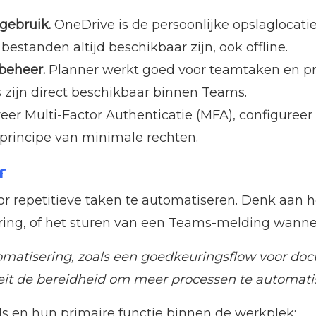
gebruik.
OneDrive is de persoonlijke opslaglocat
standen altijd beschikbaar zijn, ook offline.
beheer.
Planner werkt goed voor teamtaken en proj
s zijn direct beschikbaar binnen Teams.
eer Multi-Factor Authenticatie (MFA), configureer
 principe van minimale rechten.
r
r repetitieve taken te automatiseren. Denk aan h
ng, of het sturen van een Teams-melding wannee
matisering, zoals een goedkeuringsflow voor doc
it de bereidheid om meer processen te automati
ls en hun primaire functie binnen de werkplek: