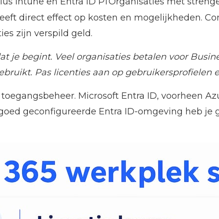
lus Intune en Entra ID P1
Organisaties met strenge
ft direct effect op kosten en mogelijkheden. Contr
ies zijn verspild geld.
dat je begint. Veel organisaties betalen voor Busi
uikt. Pas licenties aan op gebruikersprofielen e
toegangsbeheer. Microsoft Entra ID, voorheen Azu
n goed geconfigureerde Entra ID-omgeving heb je g