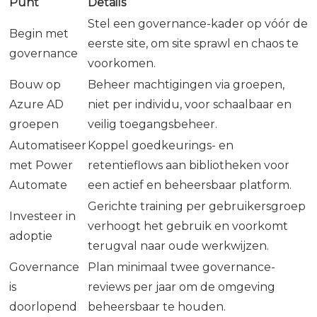
Punt
Details
Stel een governance-kader op vóór de
Begin met
eerste site, om site sprawl en chaos te
governance
voorkomen.
Bouw op
Beheer machtigingen via groepen,
Azure AD
niet per individu, voor schaalbaar en
groepen
veilig toegangsbeheer.
Automatiseer
Koppel goedkeurings- en
met Power
retentieflows aan bibliotheken voor
Automate
een actief en beheersbaar platform.
Gerichte training per gebruikersgroep
Investeer in
verhoogt het gebruik en voorkomt
adoptie
terugval naar oude werkwijzen.
Governance
Plan minimaal twee governance-
is
reviews per jaar om de omgeving
doorlopend
beheersbaar te houden.