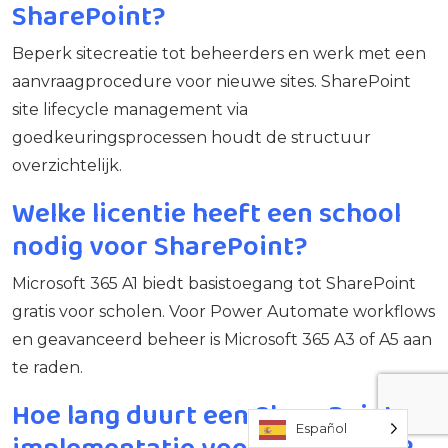
SharePoint?
Beperk sitecreatie tot beheerders en werk met een
aanvraagprocedure voor nieuwe sites. SharePoint
site lifecycle management via
goedkeuringsprocessen houdt de structuur
overzichtelijk.
Welke licentie heeft een school
nodig voor SharePoint?
Microsoft 365 A1 biedt basistoegang tot SharePoint
gratis voor scholen. Voor Power Automate workflows
en geavanceerd beheer is Microsoft 365 A3 of A5 aan
te raden.
Hoe lang duurt een SharePoint-
Español
implementatie voor een school?