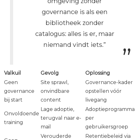
omgeving zonder
governance is als een
bibliotheek zonder
catalogus: alles is er, maar
niemand vindt iets.”
Valkuil
Gevolg
Oplossing
Geen
Site sprawl,
Governance-kader
governance
onvindbare
opstellen vóór
bij start
content
livegang
Lage adoptie,
Adoptieprogramma
Onvoldoende
terugval naar e-
per
training
mail
gebruikersgroep
Verouderde
Retentiebeleid via