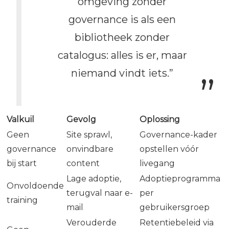
omgeving zonder
governance is als een
bibliotheek zonder
catalogus: alles is er, maar
niemand vindt iets.”
Valkuil
Gevolg
Oplossing
Geen
Site sprawl,
Governance-kader
governance
onvindbare
opstellen vóór
bij start
content
livegang
Lage adoptie,
Adoptieprogramma
Onvoldoende
terugval naar e-
per
training
mail
gebruikersgroep
Verouderde
Retentiebeleid via