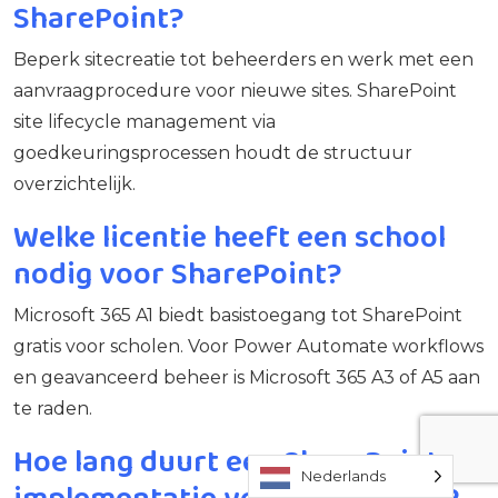
SharePoint?
Beperk sitecreatie tot beheerders en werk met een
aanvraagprocedure voor nieuwe sites. SharePoint
site lifecycle management via
goedkeuringsprocessen houdt de structuur
overzichtelijk.
Welke licentie heeft een school
nodig voor SharePoint?
Microsoft 365 A1 biedt basistoegang tot SharePoint
gratis voor scholen. Voor Power Automate workflows
en geavanceerd beheer is Microsoft 365 A3 of A5 aan
te raden.
Hoe lang duurt een SharePoint-
Nederlands
implementatie voor een school?