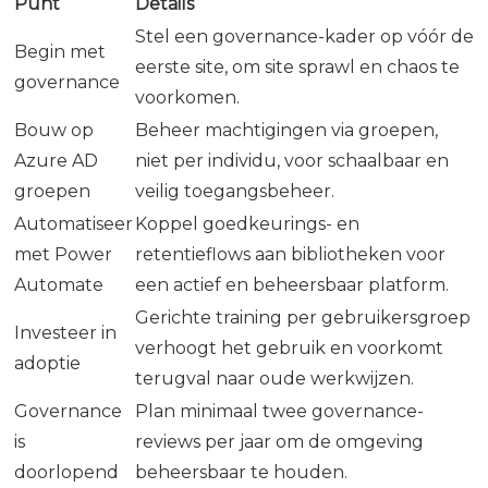
Punt
Details
Stel een governance-kader op vóór de
Begin met
eerste site, om site sprawl en chaos te
governance
voorkomen.
Bouw op
Beheer machtigingen via groepen,
Azure AD
niet per individu, voor schaalbaar en
groepen
veilig toegangsbeheer.
Automatiseer
Koppel goedkeurings- en
met Power
retentieflows aan bibliotheken voor
Automate
een actief en beheersbaar platform.
Gerichte training per gebruikersgroep
Investeer in
verhoogt het gebruik en voorkomt
adoptie
terugval naar oude werkwijzen.
Governance
Plan minimaal twee governance-
is
reviews per jaar om de omgeving
doorlopend
beheersbaar te houden.