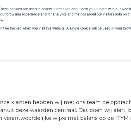
These cookies are used to collect information about how you interact with our webs
our browsing experience and for analytics and metrics about our visitors both on th
y.
ng
Dienstverlening
Servicedesk
Over ITYM
Blog
on’t be tracked when you visit this website. A single cookie will be used in your b
 onze klanten hebben wij met ons team de opdrac
nuit deze waarden centraal. Dat doen wij alert, 
en verantwoordelijke wijze met balans op de ITYM