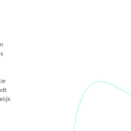
en
is
tie
udt
elijk