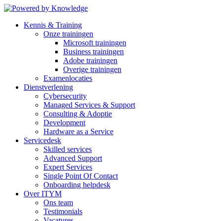
Kennis & Training
Onze trainingen
Microsoft trainingen
Business trainingen
Adobe trainingen
Overige trainingen
Examenlocaties
Dienstverlening
Cybersecurity
Managed Services & Support
Consulting & Adoptie
Development
Hardware as a Service
Servicedesk
Skilled services
Advanced Support
Expert Services
Single Point Of Contact
Onboarding helpdesk
Over ITYM
Ons team
Testimonials
Vacatures