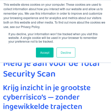
This website stores cookies on your computer. These cookies are used to
collect information about how you interact with our website and allow us to
remember you. We use this information in order to improve and customize
Menu
your browsing experience and for analytics and metrics about our visitors
both on this website and other media. To find out more about the cookies we
use, see our Privacy Policy.
If you decline, your information won’t be tracked when you visit this
website. A single cookie will be used in your browser to remember
your preference not to be tracked.
Accept
Decline
Home
Meld je aan voor de Total Security Scan
Meld je aan voor de Total
Security Scan
Krijg inzicht in je grootste
cyberrisico’s — zonder
ingewikkelde trajecten