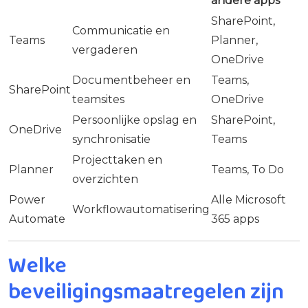
andere apps
SharePoint,
Communicatie en
Teams
Planner,
vergaderen
OneDrive
Documentbeheer en
Teams,
SharePoint
teamsites
OneDrive
Persoonlijke opslag en
SharePoint,
OneDrive
synchronisatie
Teams
Projecttaken en
Planner
Teams, To Do
overzichten
Power
Alle Microsoft
Workflowautomatisering
Automate
365 apps
Welke
beveiligingsmaatregelen zijn