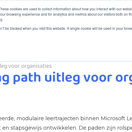
These cookies are used to collect information about how you interact with our webs
our browsing experience and for analytics and metrics about our visitors both on th
y.
aining
Services
Service Desk
About ITYM
Blog
on’t be tracked when you visit this website. A single cookie will be used in your b
leg voor organisaties
ng path uitleg voor or
reerde, modulaire leertrajecten binnen Microsoft 
en stapsgewijs ontwikkelen. De paden zijn rolspe