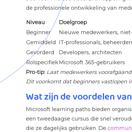
de professionele ontwikkeling van med
Niveau
Doelgroep
Beginner
Nieuwe medewerkers, niet
Gemiddeld
IT-professionals, beheerder
Gevorderd
Developers, architecten
Rolspecifiek
Microsoft 365-gebruikers
Pro-tip:
Laat medewerkers voorafgaand a
Dit voorkomt dat beginners vastlopen 
Wat zijn de voordelen va
Microsoft learning paths bieden organi
een tweedaagse cursus die snel verou
die ze dagelijks gebruiken. De
communit