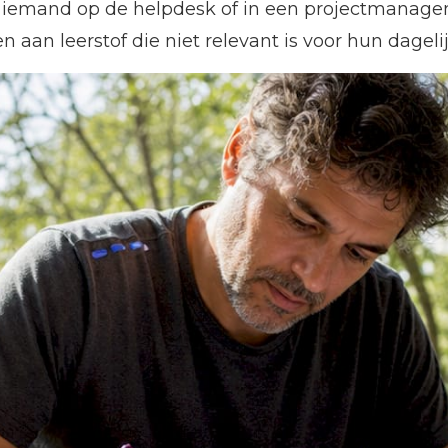
an iemand op de helpdesk of in een projectmanag
aan leerstof die niet relevant is voor hun dageli