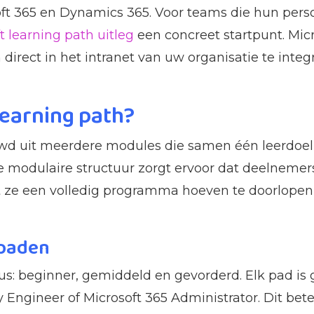
ft 365 en Dynamics 365. Voor teams die hun perso
t learning path uitleg
een concreet startpunt. Mi
irect in het intranet van uw organisatie te integ
learning path?
uwd uit meerdere modules die samen één leerdoel
e modulaire structuur zorgt ervoor dat deelnemers
 ze een volledig programma hoeven te doorlopen a
 paden
us: beginner, gemiddeld en gevorderd. Elk pad is 
y Engineer of Microsoft 365 Administrator. Dit be