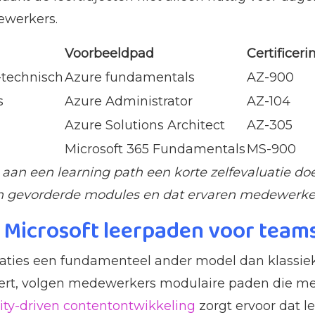
ewerkers.
Voorbeeldpad
Certificeri
-technisch
Azure fundamentals
AZ-900
s
Azure Administrator
AZ-104
Azure Solutions Architect
AZ-305
Microsoft 365 Fundamentals
MS-900
an een learning path een korte zelfevaluatie doe
in gevorderde modules en dat ervaren medewerker
n Microsoft leerpaden voor team
saties een fundamenteel ander model dan klassiek
dert, volgen medewerkers modulaire paden die m
y-driven contentontwikkeling
zorgt ervoor dat l