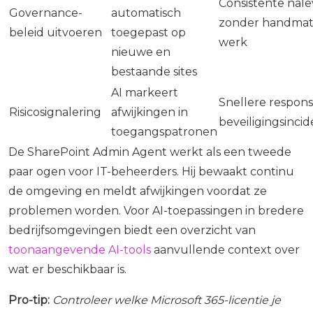
Consistente nale
Governance-
automatisch
zonder handmat
beleid uitvoeren
toegepast op
werk
nieuwe en
bestaande sites
AI markeert
Snellere respons
Risicosignalering
afwijkingen in
beveiligingsinci
toegangspatronen
De SharePoint Admin Agent werkt als een tweede
paar ogen voor IT-beheerders. Hij bewaakt continu
de omgeving en meldt afwijkingen voordat ze
problemen worden. Voor AI-toepassingen in bredere
bedrijfsomgevingen biedt een overzicht van
toonaangevende AI-tools
aanvullende context over
wat er beschikbaar is.
Pro-tip:
Controleer welke Microsoft 365-licentie je