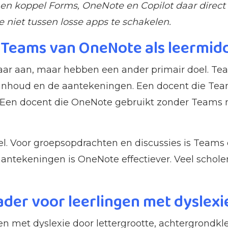
 en koppel Forms, OneNote en Copilot daar direct
 niet tussen losse apps te schakelen.
t Teams van OneNote als leermid
aar aan, maar hebben een ander primair doel. T
e inhoud en de aantekeningen. Een docent die Te
l. Een docent die OneNote gebruikt zonder Teams
. Voor groepsopdrachten en discussies is Teams d
antekeningen is OneNote effectiever. Veel scholen
der voor leerlingen met dyslexi
n met dyslexie door lettergrootte, achtergrondkle