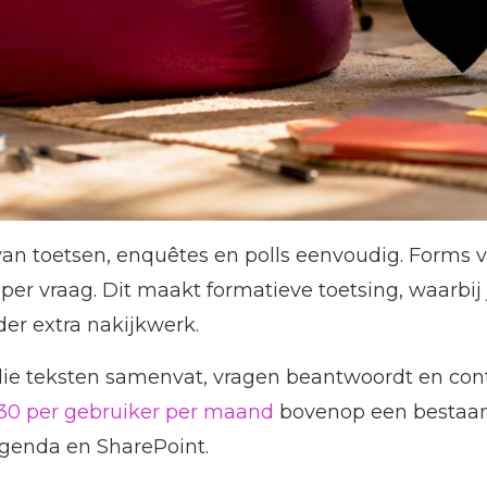
n toetsen, enquêtes en polls eenvoudig. Forms v
 per vraag. Dit maakt formatieve toetsing, waarbij
der extra nakijkwerk.
t die teksten samenvat, vragen beantwoordt en con
–30 per gebruiker per maand
bovenop een bestaan
agenda en SharePoint.