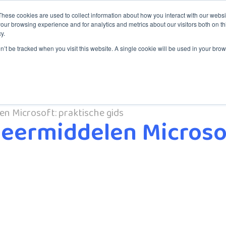
These cookies are used to collect information about how you interact with our webs
our browsing experience and for analytics and metrics about our visitors both on th
y.
aining
Services
Service Desk
About ITYM
Blog
on’t be tracked when you visit this website. A single cookie will be used in your b
en Microsoft: praktische gids
 leermiddelen Microso