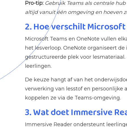
Pro-tip:
Gebruik Teams als centrale hub
altijd vanuit één omgeving en hoeven ze
2. Hoe verschilt Microsof
Microsoft Teams en OneNote vullen elk
het lesverloop. OneNote organiseert d
gestructureerde plek voor lesmateriaa
leerlingen.
De keuze hangt af van het onderwijsdoel
verwerking van lesstof en persoonlijke a
koppelen ze via de Teams-omgeving.
3. Wat doet Immersive Rea
Immersive Reader ondersteunt leerlinge