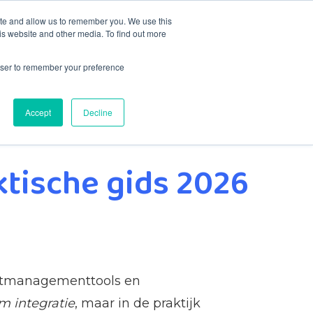
ite and allow us to remember you. We use this
is website and other media. To find out more
Contact
rowser to remember your preference
Accept
Decline
ktische gids 2026
ectmanagementtools en
m integratie
, maar in de praktijk