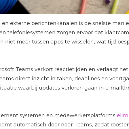
 en externe berichtenkanalen is de snelste manie
 en telefoniesystemen zorgen ervoor dat klantcom
iet meer tussen apps te wisselen, wat tijd besp
soft Teams verkort reactietijden en verlaagt het 
eams direct inzicht in taken, deadlines en voo
situatie waarbij updates verloren gaan in e-mailth
agement systemen en medewerkersplatforms
elim
omt automatisch door naar Teams, zodat roosters 