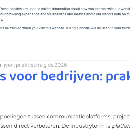
These cookies are used to collect information about how you interact with our webs
our browsing experience and for analytics and metrics about our visitors both on th
y.
aining
Services
Service Desk
About ITYM
Blog
on’t be tracked when you visit this website. A single cookie will be used in your b
ijven: praktische gids 2026
s voor bedrijven: pra
 koppelingen tussen communicatieplatforms, proj
ssen direct verbeteren. De industryterm is
platfor