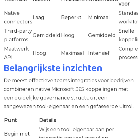
voor
Native
Standa
Laag
Beperkt
Minimaal
connectors
workfl
Third-party
Snelle
Gemiddeld
Hoog
Gemiddeld
platforms
koppel
Maatwerk
Comple
Hoog
Maximaal
Intensief
API
proces
Belangrijkste inzichten
De meest effectieve teams integraties voor bedrijven
combineren native Microsoft 365 koppelingen met
een duidelijke governance structuur, een
aangewezen tool-eigenaar en een gefaseerde uitrol.
Punt
Details
Wijs een tool-eigenaar aan per
Begin met