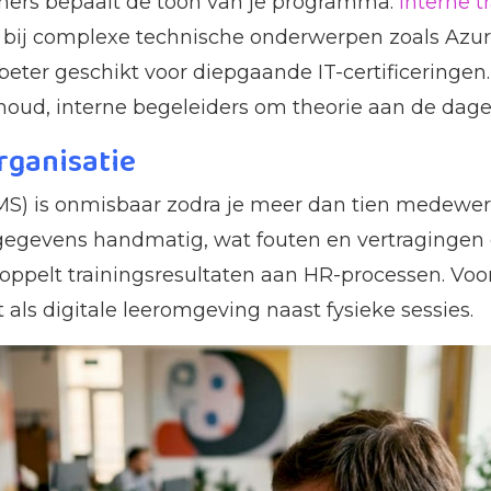
iners bepaalt de toon van je programma.
Interne t
t bij complexe technische onderwerpen zoals Azur
eter geschikt voor diepgaande IT-certificeringen
houd, interne begeleiders om theorie aan de dageli
rganisatie
) is onmisbaar zodra je meer dan tien medewerk
sgegevens handmatig, wat fouten en vertragingen o
oppelt trainingsresultaten aan HR-processen. Voor
als digitale leeromgeving naast fysieke sessies.