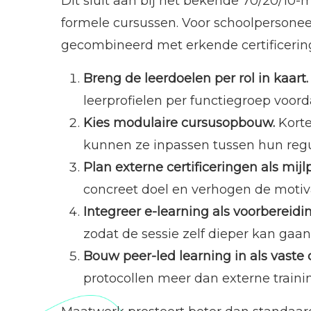
Dit sluit aan bij het bekende 70/20/10-m
formele cursussen. Voor schoolpersonee
gecombineerd met erkende certificering
Breng de leerdoelen per rol in kaart.
leerprofielen per functiegroep voor
Kies modulaire cursusopbouw.
Korte
kunnen ze inpassen tussen hun regu
Plan externe certificeringen als mijl
concreet doel en verhogen de motiva
Integreer e-learning als voorbereidi
zodat de sessie zelf dieper kan gaan
Bouw peer-led learning in als vaste
protocollen meer dan externe traini