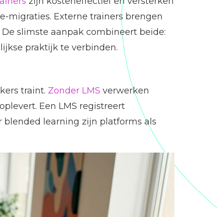
rainers
zijn kosteneffectief en versterken
e-migraties. Externe trainers brengen
. De slimste aanpak combineert beide:
jkse praktijk te verbinden.
ers traint.
Zonder LMS
verwerken
plevert. Een LMS registreert
 blended learning zijn platforms als