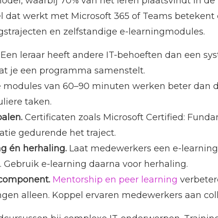
odel, waarbij 70% van het leren plaatsvindt in de 
l dat werkt met Microsoft 365 of Teams betekent d
strajecten en zelfstandige e-learningmodules.
Een leraar heeft andere IT-behoeften dan een s
dat je een programma samenstelt.
 modules van 60–90 minuten werken beter dan d
liere taken.
palen.
Certificaten zoals Microsoft Certified: Fu
tie gedurende het traject.
ng én herhaling.
Laat medewerkers een e-learning
. Gebruik e-learning daarna voor herhaling.
 component.
Mentorship en peer learning
verbeter
ngen alleen. Koppel ervaren medewerkers aan coll