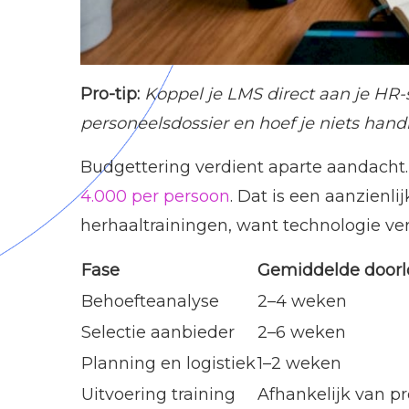
Pro-tip:
Koppel je LMS direct aan je HR
personeelsdossier en hoef je niets hand
Budgettering verdient aparte aandacht. 
4.000 per persoon
. Dat is een aanzienl
herhaaltrainingen, want technologie ve
Fase
Gemiddelde doorl
Behoefteanalyse
2–4 weken
Selectie aanbieder
2–6 weken
Planning en logistiek
1–2 weken
Uitvoering training
Afhankelijk van 