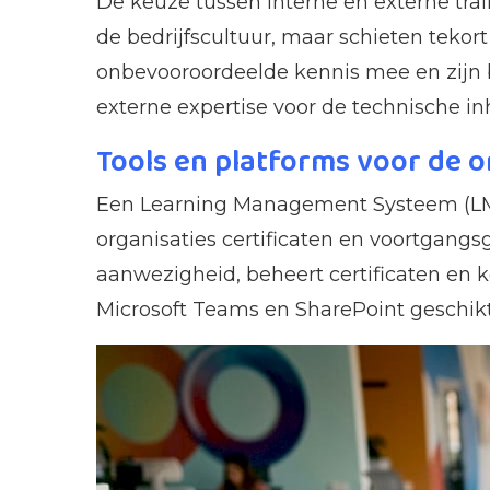
De keuze tussen interne en externe tra
de bedrijfscultuur, maar schieten tekor
onbevooroordeelde kennis mee en zijn b
externe expertise voor de technische in
Tools en platforms voor de o
Een Learning Management Systeem (LMS
organisaties certificaten en voortgang
aanwezigheid, beheert certificaten en k
Microsoft Teams en SharePoint geschikt 