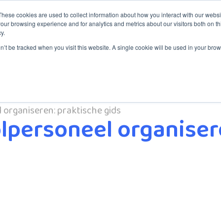
These cookies are used to collect information about how you interact with our webs
our browsing experience and for analytics and metrics about our visitors both on th
y.
aining
Services
Service Desk
About ITYM
Blog
on’t be tracked when you visit this website. A single cookie will be used in your b
 organiseren: praktische gids
olpersoneel organiser