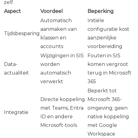
zelf.
Aspect
Voordeel
Beperking
Automatisch
Initiële
aanmaken van
configuratie kost
Tijdsbesparing
klassen en
aanzienlijke
accounts
voorbereiding
Wijzigingen in SIS
Fouten in SIS
Data-
worden
komen vergroot
actualiteit
automatisch
terug in Microsoft
verwerkt
365
Beperkt tot
Directe koppeling
Microsoft 365-
met Teams, Entra
omgeving; geen
Integratie
ID en andere
native koppeling
Microsoft-tools
met Google
Workspace