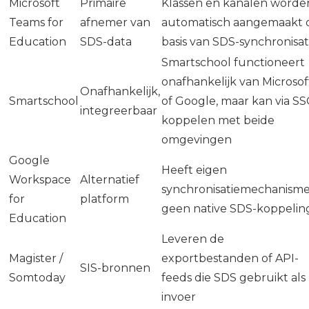
Microsoft
Primaire
Klassen en kanalen worde
Teams for
afnemer van
automatisch aangemaakt 
Education
SDS-data
basis van SDS-synchronisat
Smartschool functioneert
onafhankelijk van Microsof
Onafhankelijk,
Smartschool
of Google, maar kan via S
integreerbaar
koppelen met beide
omgevingen
Google
Heeft eigen
Workspace
Alternatief
synchronisatiemechanisme
for
platform
geen native SDS-koppelin
Education
Leveren de
Magister /
exportbestanden of API-
SIS-bronnen
Somtoday
feeds die SDS gebruikt als
invoer