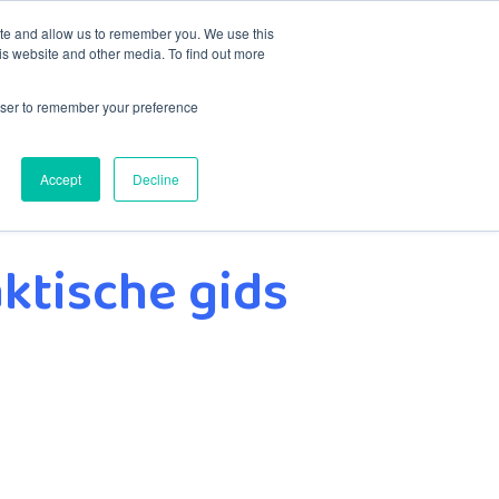
ite and allow us to remember you. We use this
is website and other media. To find out more
Contact
rowser to remember your preference
Accept
Decline
aktische gids