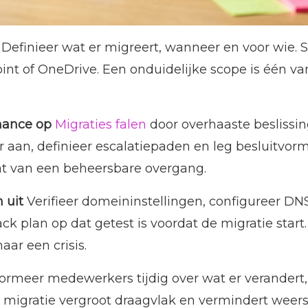
Definieer wat er migreert, wanneer en voor wie. St
int of OneDrive. Een onduidelijke scope is één
nance op
Migraties falen
door overhaaste beslissin
 aan, definieer escalatiepaden en leg besluitvo
at van een beheersbare overgang.
 uit
Verifieer domeininstellingen, configureer DNS
ack plan op dat getest is voordat de migratie start
ar een crisis.
ormeer medewerkers tijdig over wat er verandert
igratie vergroot draagvlak en vermindert weers