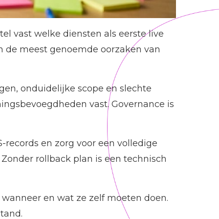
el vast welke diensten als eerste live
 van de meest genoemde oorzaken van
gen, onduidelijke scope en slechte
rmingsbevoegdheden vast. Governance is
-records en zorg voor een volledige
. Zonder rollback plan is een technisch
, wanneer en wat ze zelf moeten doen.
tand.