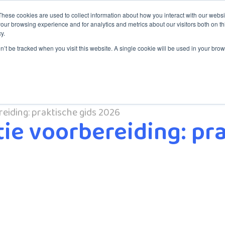
These cookies are used to collect information about how you interact with our webs
our browsing experience and for analytics and metrics about our visitors both on th
y.
ng
Dienstverlening
Servicedesk
Over ITYM
Blog
on’t be tracked when you visit this website. A single cookie will be used in your b
eiding: praktische gids 2026
tie voorbereiding: pr