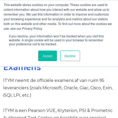
This website stores cookies on your computer. These cookies are used to
collect information about how you interact with our website and allow us to
remember you. We use this information in order to improve and customize
Menu
your browsing experience and for analytics and metrics about our visitors
both on this website and other media. To find out more about the cookies we
use, see our Privacy Policy.
If you decline, your information won’t be tracked when you visit this
website. A single cookie will be used in your browser to remember
your preference not to be tracked.
Accept
Decline
Home
Kennis & Training
Examens
Examens
ITYM neemt de officiële examens af van ruim 95
leveranciers (zoals Microsoft, Oracle, Giac, Cisco, Exin,
iSQI, LPI, etc.)
ITYM is een Pearson VUE, Kryterion, PSI & Prometric
Authorised Test Centre en beschikt over speciaal