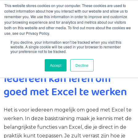
This website stores cookies on your computer. These cookies are used to
collect information about how you interact with our website and allow us to
remember you. We use this information in order to improve and customize
Menu
your browsing experience and for analytics and metrics about our visitors
both on this website and other media. To find out more about the cookies we
use, see our Privacy Policy.
If you decline, your information won’t be tracked when you visit this
website. A single cookie will be used in your browser to remember
your preference not to be tracked.
Accept
Decline
Home
Kennis & Training
Excel Basis training
Iedereen kan leren om
goed met Excel te werken
Het is voor iedereen mogelijk om goed met Excel te
werken. In deze basistraining maak je kennis met de
belangrijkste functies van Excel, die je direct in de
praktijk kunt toepassen. Je zult verrast zijn hoe je