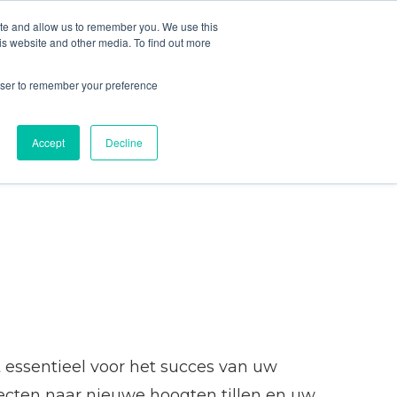
ite and allow us to remember you. We use this
is website and other media. To find out more
Contact
rowser to remember your preference
Accept
Decline
 essentieel voor het succes van uw
jecten naar nieuwe hoogten tillen en uw