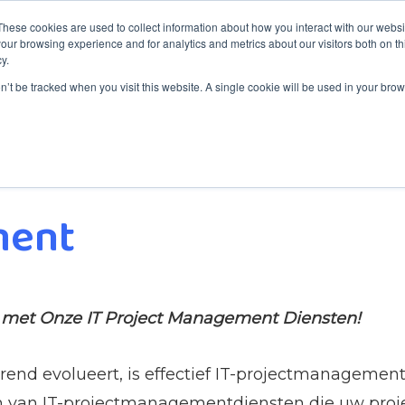
These cookies are used to collect information about how you interact with our webs
our browsing experience and for analytics and metrics about our visitors both on th
y.
ng
Dienstverlening
Servicedesk
Over ITYM
Blog
on’t be tracked when you visit this website. A single cookie will be used in your b
ment
n met Onze IT Project Management Diensten!
rend evolueert, is effectief IT-projectmanagement
eren van IT-projectmanagementdiensten die uw pro